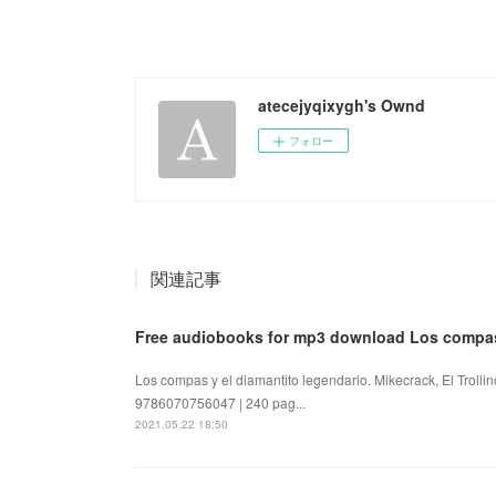
atecejyqixygh's Ownd
フォロー
関連記事
Free audiobooks for mp3 download Los compa
Los compas y el diamantito legendario. Mikecrack, El Trolli
9786070756047 | 240 pag...
2021.05.22 18:50