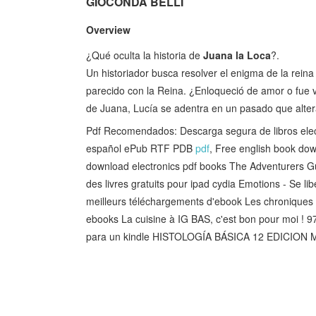
GIOCONDA BELLI
Overview
¿Qué oculta la historia de
Juana la Loca
?.
Un historiador busca resolver el enigma de la rein
parecido con la Reina. ¿Enloqueció de amor o fue v
de Juana, Lucía se adentra en un pasado que alter
Pdf Recomendados: Descarga segura de libros 
español ePub RTF PDB
pdf
, Free english book do
download electronics pdf books The Adventurers Gu
des livres gratuits pour ipad cydia Emotions - Se lib
meilleurs téléchargements d'ebook Les chroniques
ebooks La cuisine à IG BAS, c'est bon pour moi 
para un kindle HISTOLOGÍA BÁSICA 12 EDICION 