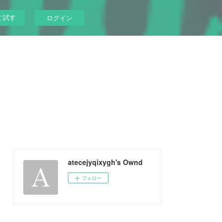
ぐ試す
ログイン
atecejyqixygh's Ownd
フォロー