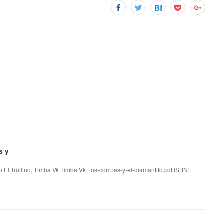
s y
no El Trollino, Timba Vk Timba Vk Los-compas-y-el-diamantito.pdf ISBN: