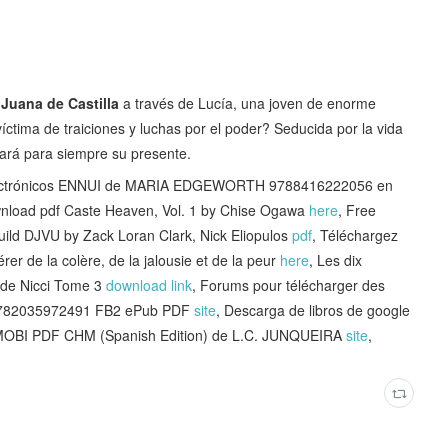
a
Juana de Castilla
a través de Lucía, una joven de enorme
íctima de traiciones y luchas por el poder? Seducida por la vida
ará para siempre su presente.
electrónicos ENNUI de MARIA EDGEWORTH 9788416222056 en
wnload pdf Caste Heaven, Vol. 1 by Chise Ogawa
here
, Free
ild DJVU by Zack Loran Clark, Nick Eliopulos
pdf
, Téléchargez
érer de la colère, de la jalousie et de la peur
here
, Les dix
 de Nicci Tome 3
download link
, Forums pour télécharger des
! 9782035972491 FB2 ePub PDF
site
, Descarga de libros de google
MOBI PDF CHM (Spanish Edition) de L.C. JUNQUEIRA
site
,