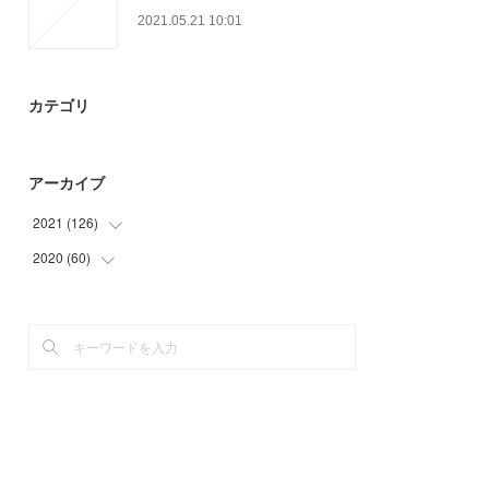
2021.05.21 10:01
カテゴリ
アーカイブ
2021
(
126
)
2020
(
60
(
39
)
)
(
30
)
(
15
)
(
21
)
(
12
)
(
16
)
(
30
)
(
20
)
(
3
)