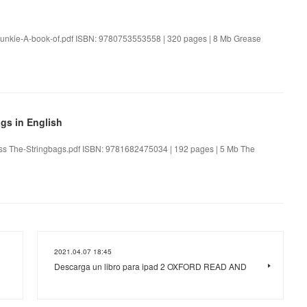
Junkie-A-book-of.pdf ISBN: 9780753553558 | 320 pages | 8 Mb Grease
gs in English
Press The-Stringbags.pdf ISBN: 9781682475034 | 192 pages | 5 Mb The
2021.04.07 18:45
Descarga un libro para ipad 2 OXFORD READ AND