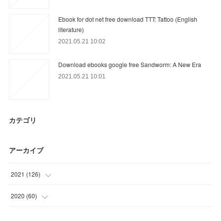
Ebook for dot net free download TTT: Tattoo (English
literature)
2021.05.21 10:02
Download ebooks google free Sandworm: A New Era
2021.05.21 10:01
カテゴリ
アーカイブ
2021
(
126
)
(
39
)
2020
(
60
)
(
30
)
(
15
)