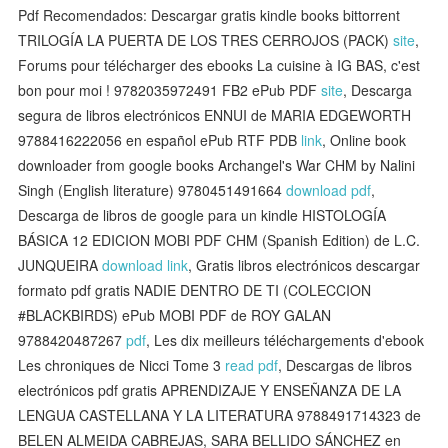
Pdf Recomendados: Descargar gratis kindle books bittorrent
TRILOGÍA LA PUERTA DE LOS TRES CERROJOS (PACK)
site
,
Forums pour télécharger des ebooks La cuisine à IG BAS, c'est
bon pour moi ! 9782035972491 FB2 ePub PDF
site
, Descarga
segura de libros electrónicos ENNUI de MARIA EDGEWORTH
9788416222056 en español ePub RTF PDB
link
, Online book
downloader from google books Archangel's War CHM by Nalini
Singh (English literature) 9780451491664
download pdf
,
Descarga de libros de google para un kindle HISTOLOGÍA
BÁSICA 12 EDICION MOBI PDF CHM (Spanish Edition) de L.C.
JUNQUEIRA
download link
, Gratis libros electrónicos descargar
formato pdf gratis NADIE DENTRO DE TI (COLECCION
#BLACKBIRDS) ePub MOBI PDF de ROY GALAN
9788420487267
pdf
, Les dix meilleurs téléchargements d'ebook
Les chroniques de Nicci Tome 3
read pdf
, Descargas de libros
electrónicos pdf gratis APRENDIZAJE Y ENSEÑANZA DE LA
LENGUA CASTELLANA Y LA LITERATURA 9788491714323 de
BELEN ALMEIDA CABREJAS, SARA BELLIDO SÁNCHEZ en