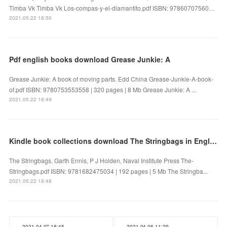
Timba Vk Timba Vk Los-compas-y-el-diamantito.pdf ISBN: 97860707560…
2021.05.22 18:50
Pdf english books download Grease Junkie: A
Grease Junkie: A book of moving parts. Edd China Grease-Junkie-A-book-
of.pdf ISBN: 9780753553558 | 320 pages | 8 Mb Grease Junkie: A ...
2021.05.22 18:49
Kindle book collections download The Stringbags in English
The Stringbags. Garth Ennis, P J Holden, Naval Institute Press The-
Stringbags.pdf ISBN: 9781682475034 | 192 pages | 5 Mb The Stringba...
2021.05.22 18:48
2021.04.07 18:45
2021.04.06 11:29