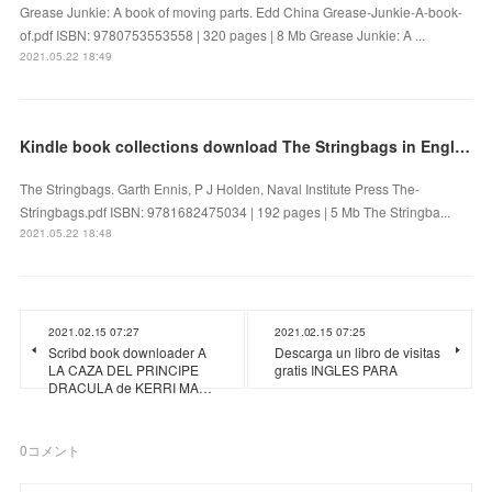
Grease Junkie: A book of moving parts. Edd China Grease-Junkie-A-book-
of.pdf ISBN: 9780753553558 | 320 pages | 8 Mb Grease Junkie: A ...
2021.05.22 18:49
Kindle book collections download The Stringbags in English
The Stringbags. Garth Ennis, P J Holden, Naval Institute Press The-
Stringbags.pdf ISBN: 9781682475034 | 192 pages | 5 Mb The Stringba...
2021.05.22 18:48
2021.02.15 07:27
2021.02.15 07:25
Scribd book downloader A
Descarga un libro de visitas
LA CAZA DEL PRINCIPE
gratis INGLES PARA
DRACULA de KERRI MA…
0
コメント