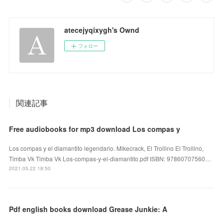
atecejyqixygh's Ownd
フォロー
関連記事
Free audiobooks for mp3 download Los compas y
Los compas y el diamantito legendario. Mikecrack, El Trollino El Trollino,
Timba Vk Timba Vk Los-compas-y-el-diamantito.pdf ISBN: 97860707560…
2021.05.22 18:50
Pdf english books download Grease Junkie: A