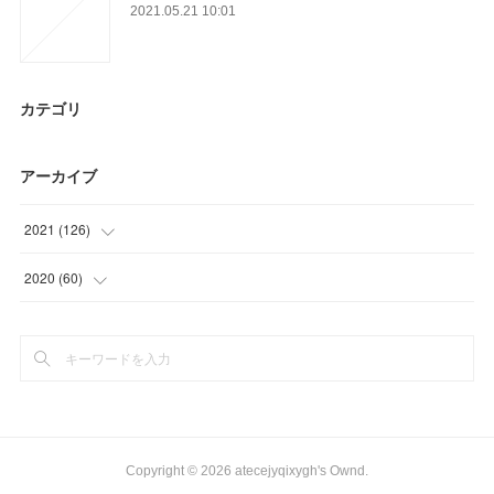
2021.05.21 10:01
カテゴリ
アーカイブ
2021
(
126
)
(
39
)
2020
(
60
)
(
30
)
(
15
)
(
21
)
(
12
)
(
16
)
(
30
)
(
20
)
(
3
)
Copyright ©
2026
atecejyqixygh's Ownd
.